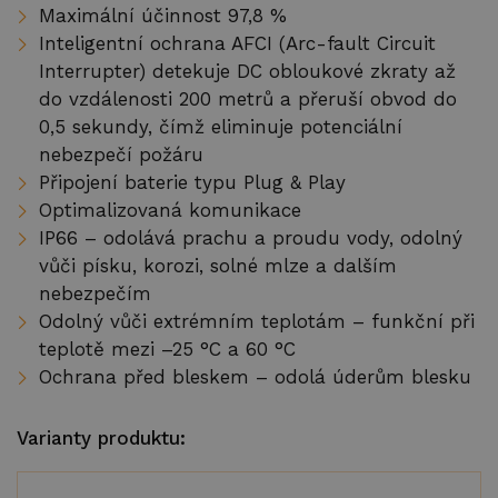
Maximální účinnost 97,8 %
Tepelná čerpadla ERA
Inteligentní ochrana AFCI (Arc-fault Circuit
Reference
Interrupter) detekuje DC obloukové zkraty až
do vzdálenosti 200 metrů a přeruší obvod do
Su
Služby
0,5 sekundy, čímž eliminuje potenciální
nebezpečí požáru
EMS
Připojení baterie typu Plug & Play
Optimalizovaná komunikace
Technická podpora
IP66 – odolává prachu a proudu vody, odolný
Webináře a školení
vůči písku, korozi, solné mlze a dalším
nebezpečím
Odolný vůči extrémním teplotám – funkční při
Su
O společnosti
teplotě mezi –25 °C a 60 °C
Ochrana před bleskem – odolá úderům blesku
Kariéra
Distributoři
Varianty produktu:
Kontakty