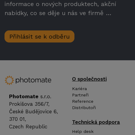
informace o nových produktech, akční
nabídky, co se děje u nás ve firmě …
Přihlásit se k odběru
O společnosti
Kariéra
Partneři
Photomate
s.r.o.
Reference
Prokišova 356/7,
Distributoři
České Budějovice 6,
370 01,
Technická podpora
Czech Republic
Help desk