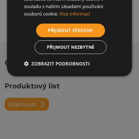
souladu s našimi zásadami používání
souborů cookie.
Více informací
PŘIJMOUT VŠECHNY
PŘIJMOUT NEZBYTNÉ
Centrum stahování
ZOBRAZIT PODROBNOSTI
Produktový list
Stáhnout