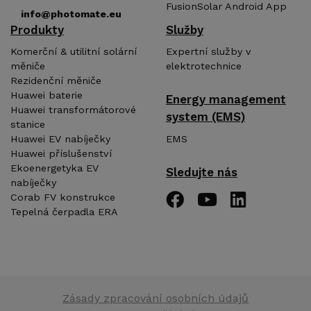
FusionSolar Android App
info@photomate.eu
Produkty
Služby
Komerční & utilitní solární
Expertní služby v
měniče
elektrotechnice
Rezidenční měniče
Huawei baterie
Energy management
Huawei transformátorové
system (EMS)
stanice
EMS
Huawei EV nabíječky
Huawei příslušenství
Ekoenergetyka EV
Sledujte nás
nabíječky
Corab FV konstrukce
Tepelná čerpadla ERA
Zásady zpracování osobních údajů