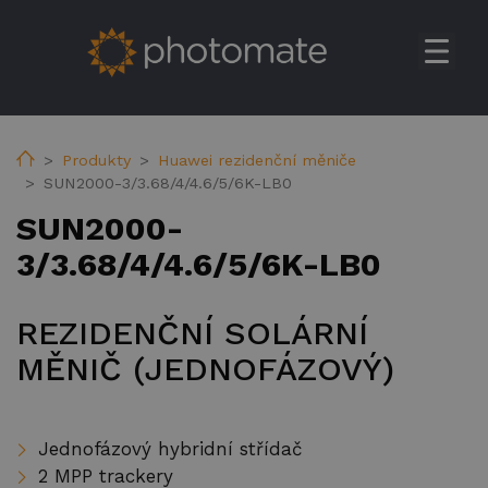
Úvod
Su
Produkty
Home
Produkty
Huawei rezidenční měniče
SUN2000-3/3.68/4/4.6/5/6K-LB0
Huawei rezidenční měniče
SUN2000-
Huawei komerční & utilitní solární měniče
3/3.68/4/4.6/5/6K-LB0
Huawei baterie
Huawei Transformer Station
REZIDENČNÍ SOLÁRNÍ
Huawei příslušenství
MĚNIČ (JEDNOFÁZOVÝ)
Huawei EV nabíječky
Ekoenergetyka EV nabíječky
Jednofázový hybridní střídač
FV konstrukce
2 MPP trackery