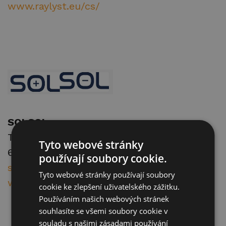
www.raylyst.eu/cs/
SOLSOL s.r.o.
Technická 3029/17
Tyto webové stránky
616 00 Brno
používají soubory cookie.
sales@solsol.cz
Tyto webové stránky používají soubory
www.solsol.cz/
cookie ke zlepšení uživatelského zážitku.
Používáním našich webových stránek
souhlasíte se všemi soubory cookie v
souladu s našimi zásadami používání