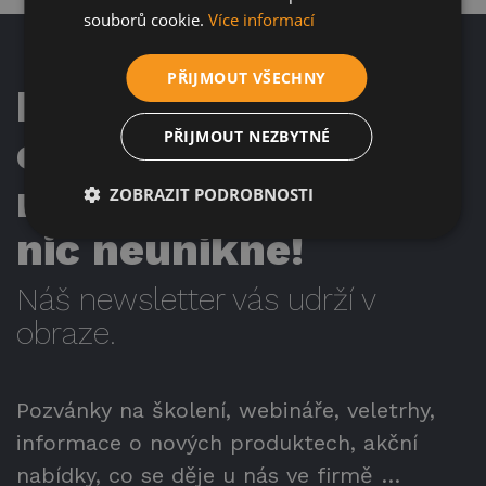
souborů cookie.
Více informací
PŘIJMOUT VŠECHNY
Přihlaste se k
PŘIJMOUT NEZBYTNÉ
odběru našeho
newsletteru, ať vám
ZOBRAZIT PODROBNOSTI
nic neunikne!
Náš newsletter vás udrží v
obraze.
Pozvánky na školení, webináře, veletrhy,
informace o nových produktech, akční
nabídky, co se děje u nás ve firmě …