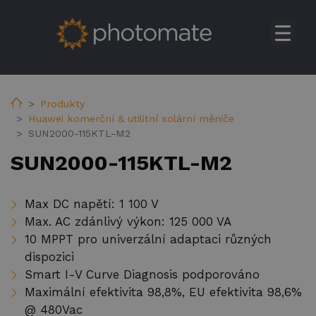
Úvod
Su
Produkty
Home
Produkty
Huawei komerční & utilitní solární měniče
Huawei rezidenční měniče
SUN2000-115KTL-M2
Huawei komerční & utilitní solární měniče
SUN2000-115KTL-M2
Huawei baterie
Huawei Transformer Station
Max DC napětí: 1 100 V
Max. AC zdánlivý výkon: 125 000 VA
Huawei příslušenství
10 MPPT pro univerzální adaptaci různých
Huawei EV nabíječky
dispozici
Smart I-V Curve Diagnosis podporováno
Ekoenergetyka EV nabíječky
Maximální efektivita 98,8%, EU efektivita 98,6%
FV konstrukce
@ 480Vac