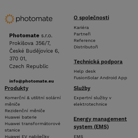
O společnosti
Kariéra
Partneři
Photomate
s.r.o.
Reference
Prokišova 356/7,
Distributoři
České Budějovice 6,
370 01,
Technická podpora
Czech Republic
Help desk
FusionSolar Android App
info@photomate.eu
Produkty
Služby
Komerční & utilitní solární
Expertní služby v
měniče
elektrotechnice
Rezidenční měniče
Huawei baterie
Energy management
Huawei transformátorové
system (EMS)
stanice
EMS
Huawei EV nabíječky