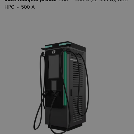
Ke stažení
HPC - 500 A