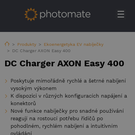
Úvod
Su
Produkty
Home
Produkty
Ekoenergetyka EV nabíječky
DC Charger AXON Easy 400
Huawei rezidenční měniče
DC Charger AXON Easy 400
Huawei komerční & utilitní solární měniče
Huawei baterie
Poskytuje mimořádně rychlé a šetrné nabíjení
Huawei Transformer Station
vysokým výkonem
K dispozici v různých konfiguracích napájení a
Huawei příslušenství
konektorů
Huawei EV nabíječky
Nové funkce nabíječky pro snadné používání
reagují na rostoucí potřebu řidičů po
Ekoenergetyka EV nabíječky
pohodlném, rychlém nabíjení a intuitivním
FV konstrukce
ovládání