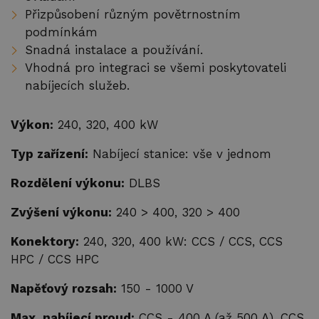
Tepelná čerpadla ERA
Přizpůsobení různým povětrnostním
podmínkám
Reference
Snadná instalace a používání.
Vhodná pro integraci se všemi poskytovateli
Su
Služby
nabíjecích služeb.
EMS
Výkon:
240, 320, 400 kW
Technická podpora
Typ zařízení:
Nabíjecí stanice: vše v jednom
Webináře a školení
Rozdělení výkonu:
DLBS
Zvýšení výkonu:
240 > 400, 320 > 400
Su
O společnosti
Konektory:
240, 320, 400 kW: CCS / CCS, CCS
Kariéra
HPC / CCS HPC
Distributoři
Napěťový rozsah:
150 - 1000 V
Kontakty
Max. nabíjecí proud:
CCS - 400 A (až 500 A), CCS