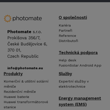
O společnosti
Kariéra
Partneři
Photomate
s.r.o.
Reference
Prokišova 356/7,
Distributoři
České Budějovice 6,
370 01,
Technická podpora
Czech Republic
Help desk
FusionSolar Android App
info@photomate.eu
Produkty
Služby
Komerční & utilitní solární
Expertní služby v
měniče
elektrotechnice
Rezidenční měniče
Huawei baterie
Energy management
Huawei transformátorové
system (EMS)
stanice