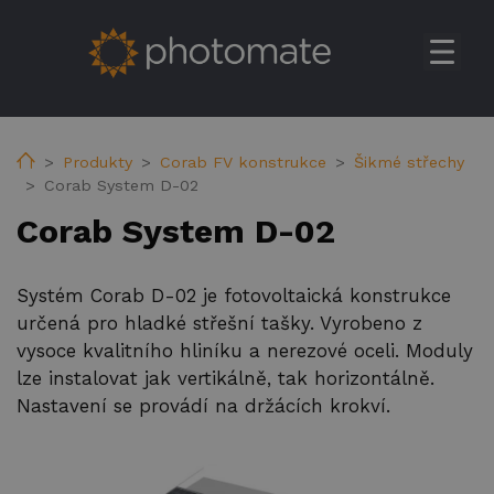
Úvod
Su
Produkty
Home
Produkty
Corab FV konstrukce
Šikmé střechy
Corab System D-02
Huawei rezidenční měniče
Corab System D-02
Huawei komerční & utilitní solární měniče
Huawei baterie
Systém Corab D-02 je fotovoltaická konstrukce
Huawei Transformer Station
určená pro hladké střešní tašky. Vyrobeno z
vysoce kvalitního hliníku a nerezové oceli. Moduly
Huawei příslušenství
lze instalovat jak vertikálně, tak horizontálně.
Huawei EV nabíječky
Nastavení se provádí na držácích krokví.
Ekoenergetyka EV nabíječky
FV konstrukce