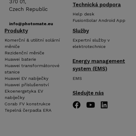
370 01,
Technická podpora
Czech Republic
Help desk
FusionSolar Android App
info@photomate.eu
Produkty
Služby
Komerční & utilitní solární
Expertní služby v
měniče
elektrotechnice
Rezidenční měniče
Huawei baterie
Energy management
Huawei transformátorové
system (EMS)
stanice
EMS
Huawei EV nabíječky
Huawei příslušenství
Ekoenergetyka EV
Sledujte nás
nabíječky
Corab FV konstrukce
Tepelná čerpadla ERA