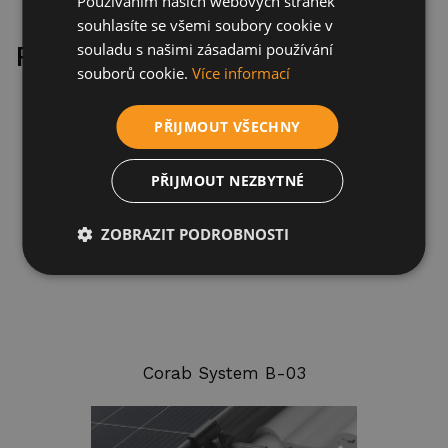
Používáním našich webových stránek
souhlasíte se všemi soubory cookie v
Podobné produkty
souladu s našimi zásadami používání
souborů cookie.
Více informací
PŘIJMOUT VŠECHNY
PŘIJMOUT NEZBYTNÉ
ZOBRAZIT PODROBNOSTI
Corab System B-03